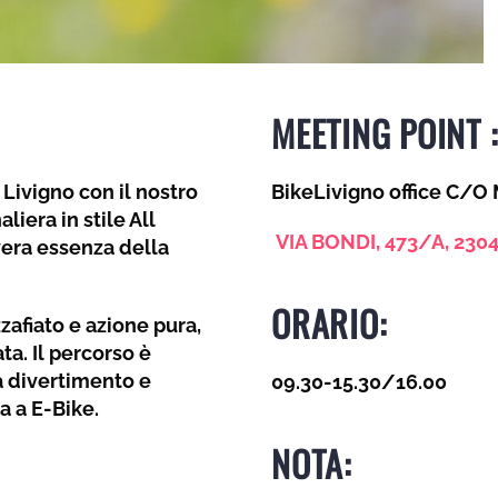
MEETING POINT :
i
Livigno
con il nostro
BikeLivigno office C/O
iera in stile All
VIA BONDI, 473/A, 230
era essenza della
ORARIO:
afiato e azione pura,
ta. Il percorso è
ra divertimento e
09.30-15.30/
16.00
a a E-Bike.
NOTA: