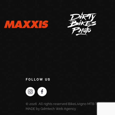
FOLLOW US
©
2026
All rights reserved BikeLivigno MTB Tours.
MADE by
Gdmtech Web Agency
.