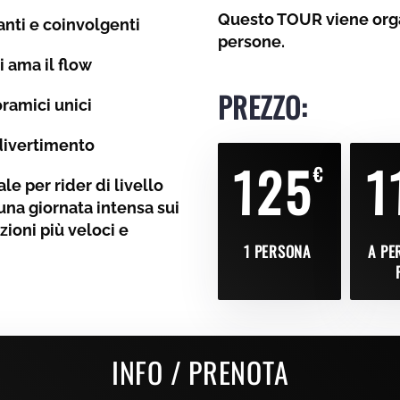
Questo TOUR viene orga
danti e coinvolgenti
persone.
i ama il flow
PREZZO:
oramici unici
 divertimento
125
1
€
le per rider di livello
na giornata intensa sui
ezioni più veloci e
1 PERSONA
A PE
INFO / PRENOTA