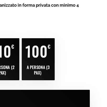
nizzato in forma privata con minimo 4
10
100
€
€
RSONA (2
A PERSONA (3
PAX)
PAX)