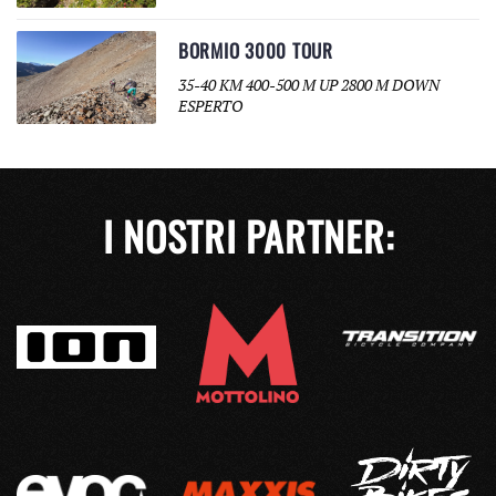
BORMIO 3000 TOUR
35-40 KM 400-500 M UP 2800 M DOWN
ESPERTO
I NOSTRI PARTNER: