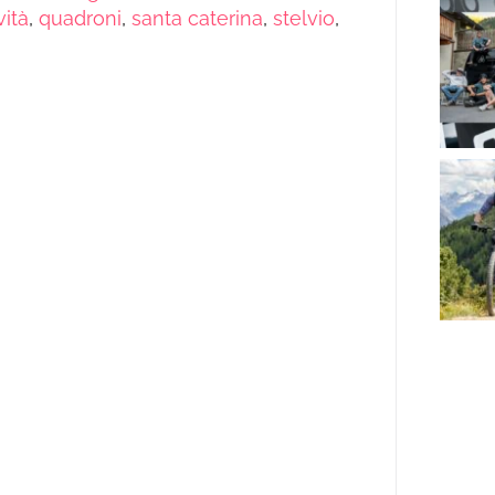
ità
,
quadroni
,
santa caterina
,
stelvio
,