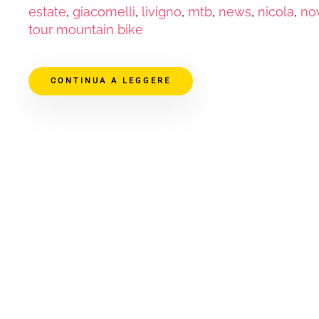
estate
,
giacomelli
,
livigno
,
mtb
,
news
,
nicola
,
nov
tour mountain bike
CONTINUA A LEGGERE