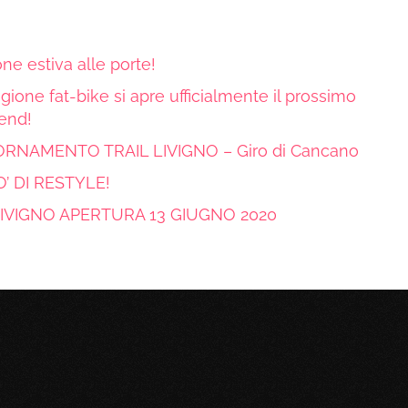
ne estiva alle porte!
gione fat-bike si apre ufficialmente il prossimo
end!
RNAMENTO TRAIL LIVIGNO – Giro di Cancano
’ DI RESTYLE!
LIVIGNO APERTURA 13 GIUGNO 2020