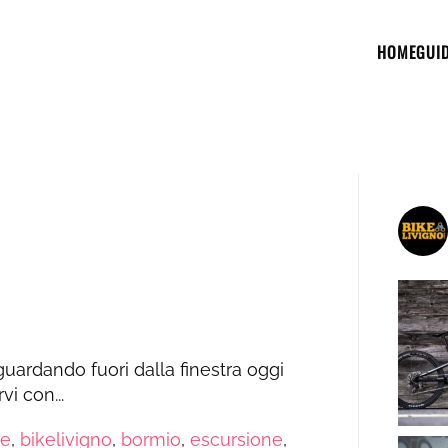
HOME
GUI
uardando fuori dalla finestra oggi
vi con...
ke
,
bikelivigno
,
bormio
,
escursione
,