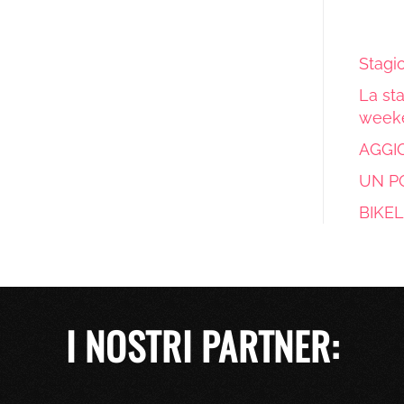
Stagio
La sta
week
AGGIO
UN PO
BIKE
I NOSTRI PARTNER: