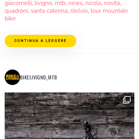
giacomelli
,
livigno
,
mtb
,
news
,
nicola
,
novità
,
quadroni
,
santa caterina
,
stelvio
,
tour mountain
bike
CONTINUA A LEGGERE
BIKELIVIGNO_MTB