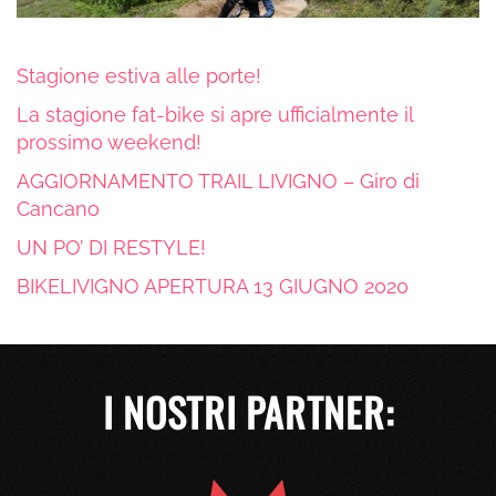
Stagione estiva alle porte!
La stagione fat-bike si apre ufficialmente il
prossimo weekend!
AGGIORNAMENTO TRAIL LIVIGNO – Giro di
Cancano
UN PO’ DI RESTYLE!
BIKELIVIGNO APERTURA 13 GIUGNO 2020
I NOSTRI PARTNER: