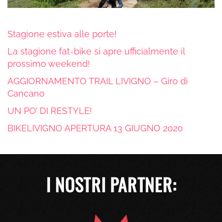
Stagione estiva alle porte!
La stagione fat-bike si apre ufficialmente il
prossimo weekend!
AGGIORNAMENTO TRAIL LIVIGNO – Giro di
Cancano
UN PO’ DI RESTYLE!
BIKELIVIGNO APERTURA 13 GIUGNO 2020
I NOSTRI PARTNER: