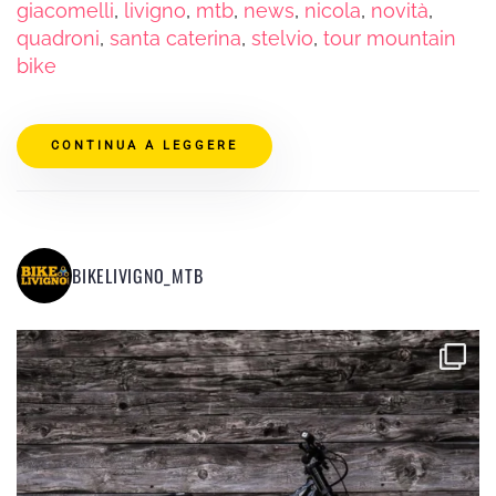
giacomelli
,
livigno
,
mtb
,
news
,
nicola
,
novità
,
quadroni
,
santa caterina
,
stelvio
,
tour mountain
bike
CONTINUA A LEGGERE
BIKELIVIGNO_MTB